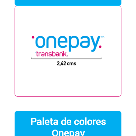
Paleta de colores
Onepay