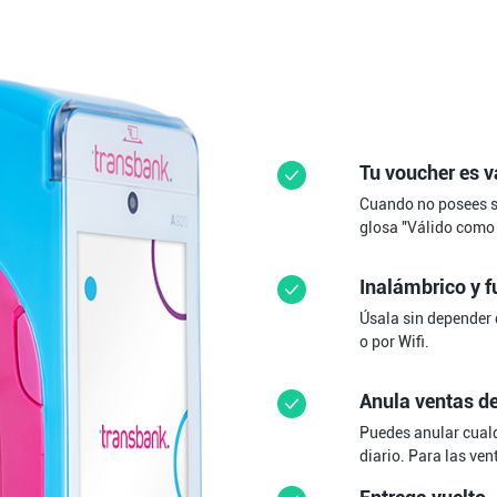
Tu voucher es v
Cuando no posees se
glosa "Válido como b
Inalámbrico y f
Úsala sin depender 
o por Wifi.
Anula ventas d
Puedes anular cualqu
diario. Para las ven