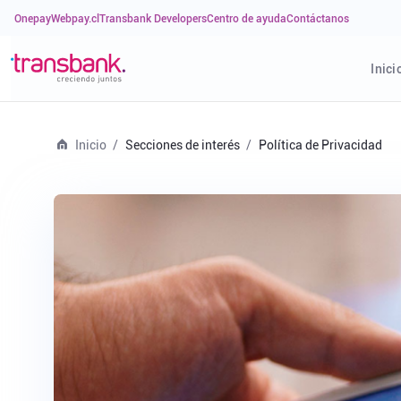
Onepay
Webpay.cl
Transbank Developers
Centro de ayuda
Contáctanos
Inici
Inicio
Secciones de interés
Política de Privacidad