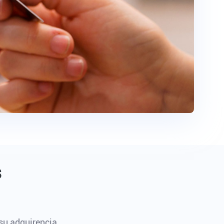
s
su adquirencia.