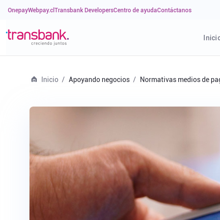
Onepay
Webpay.cl
Transbank Developers
Centro de ayuda
Contáctanos
Inici
Inicio
Apoyando negocios
Normativas medios de pa