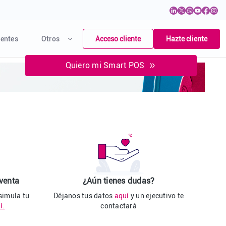
Acceso cliente
Hazte cliente
entes
Otros
Quiero mi Smart POS
 venta
¿Aún tienes dudas?
 simula tu
Déjanos tus datos
aquí
y un ejecutivo te
í.
contactará