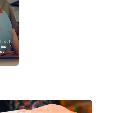
to de tu
rios
s y