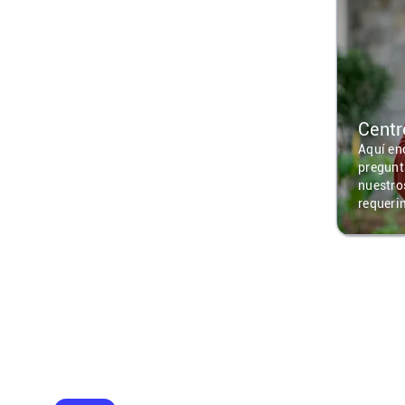
Centr
Aquí en
pregunt
nuestro
requeri